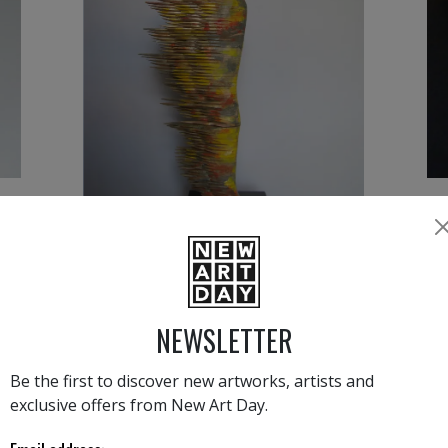
5 300
€
›
1
2
3
4
NEWSLETTER
BOYER LATEST NEWS
Be the first to discover new artworks, artists and
exclusive offers from New Art Day.