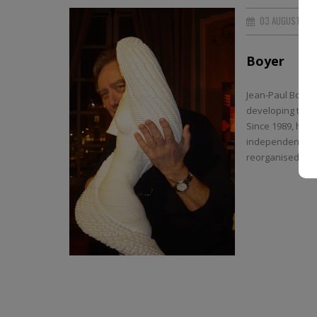
03 AUGUST 20
Boyer
Jean-Paul Boyer 
developing the 
Since 1989, he 
independent el
reorganised{...}