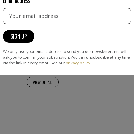
Email address:
26
is a French sculptor known for
concept of Sculpture Modulable.
We only use your email address to send you our newsletter and will
has created works composed of
ask you to confirm your subscription. You can unsubscribe at any time
ements that can be moved and
via the link in every email. See our
privacy policy
.
VIEW DETAIL