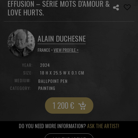
EFFUSION – SÉRIE MOTS D’AMOUR &
LOVE HURTS.
ALAIN DUCHESNE
FRANCE •
VIEW PROFILE >
YEAR:
2024
SIZE:
18 H X 25.5 W X 0.1 CM
MEDIUM:
BALLPOINT PEN
CATEGORY:
PAINTING
1 200
€
DO YOU NEED MORE INFORMATION?
ASK THE ARTIST!