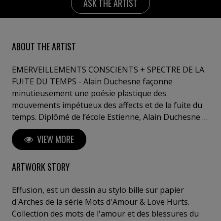
ASK THE ARTIST
ABOUT THE ARTIST
EMERVEILLEMENTS CONSCIENTS + SPECTRE DE LA
FUITE DU TEMPS - Alain Duchesne façonne
minutieusement une poésie plastique des
mouvements impétueux des affects et de la fuite du
temps. Diplômé de l’école Estienne, Alain Duchesne a
été directeur artistique pour les grands réseaux
VIEW MORE
d’agences de publicité internationales à Paris et a
créé sa propre agence, Maison Duchesne. Il se voit
confier la direction artistique de campagnes
ARTWORK STORY
prestigieuses pour des marques de luxe : Dior, Yves
Saint Laurent, Vuitton, ou dans le domaine des
Effusion, est un dessin au stylo bille sur papier
cosmétiques, Helena Rubinstein, l’Oréal, ou Lancôme,
d'Arches de la série Mots d'Amour & Love Hurts.
mais également pour la mode, Yves Saint Laurent. Il a
Collection des mots de l'amour et des blessures du