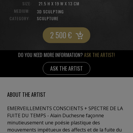
SIZE:
21.5 H X 19 W X 13 CM
MEDIUM:
3D SCULPTING
CATEGORY:
SCULPTURE
2 500
€
DO YOU NEED MORE INFORMATION?
ASK THE ARTIST!
ASK THE ARTIST
ABOUT THE ARTIST
EMERVEILLEMENTS CONSCIENTS + SPECTRE DE LA
FUITE DU TEMPS - Alain Duchesne façonne
minutieusement une poésie plastique des
mouvements impétueux des affects et de la fuite du