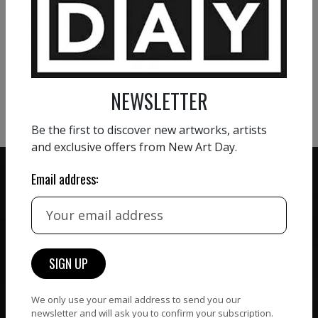
VIEW MORE PAINTING
VIEW MORE PHOTOGRAPHY
NEWSLETTER
VIEW MORE SCULPTURE
Be the first to discover new artworks, artists
and exclusive offers from New Art Day.
Email address:
ZERO COMMISSION
HAND-PICKED ARTISTS
We believe in artists
receiving the full value of
All artists featured on
their work. We take ZERO
NAD are carefully hand-
commission on sales.
We only use your email address to send you our
picked by our curation
newsletter and will ask you to confirm your subscription.
team, for highest quality.