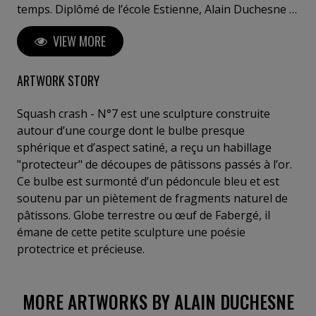
temps. Diplômé de l’école Estienne, Alain Duchesne a
été directeur artistique pour les grands réseaux
VIEW MORE
d’agences de publicité internationales à Paris et a
créé sa propre agence, Maison Duchesne. Il se voit
confier la direction artistique de campagnes
ARTWORK STORY
prestigieuses pour des marques de luxe : Dior, Yves
Saint Laurent, Vuitton, ou dans le domaine des
Squash crash - N°7 est une sculpture construite
cosmétiques, Helena Rubinstein, l’Oréal, ou Lancôme,
autour d’une courge dont le bulbe presque
mais également pour la mode, Yves Saint Laurent. Il a
sphérique et d’aspect satiné, a reçu un habillage
mené des campagnes en étroite collaboration avec
"protecteur" de découpes de pâtissons passés à l’or.
des photographes, notamment Jean-Loup Sieff,
Ce bulbe est surmonté d’un pédoncule bleu et est
Dominique Issermann ou Mario Testino, et avec des
soutenu par un piètement de fragments naturel de
réalisateurs de films, Trân An Hùng ou Spike Lee.
pâtissons. Globe terrestre ou œuf de Fabergé, il
Enrichi par ces expériences, Alain Duchesne s’engage
émane de cette petite sculpture une poésie
depuis une quinzaine d’années dans l’élaboration
protectrice et précieuse.
d’une oeuvre artistique singulière. Il conçoit des
sculptures polychromes à la poésie facétieuse, mais
MORE ARTWORKS BY ALAIN DUCHESNE
aussi des photographies plasticiennes et des travaux
sur papier. Il transforme des fragments de végétaux