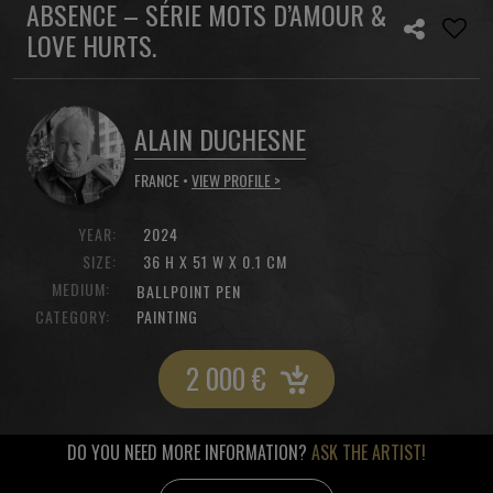
ABSENCE – SÉRIE MOTS D’AMOUR &
LOVE HURTS.
ALAIN DUCHESNE
FRANCE •
VIEW PROFILE >
YEAR:
2024
SIZE:
36 H X 51 W X 0.1 CM
MEDIUM:
BALLPOINT PEN
CATEGORY:
PAINTING
2 000
€
DO YOU NEED MORE INFORMATION?
ASK THE ARTIST!