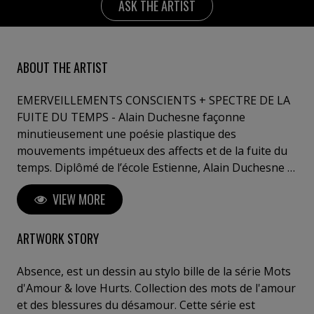
ASK THE ARTIST
ABOUT THE ARTIST
EMERVEILLEMENTS CONSCIENTS + SPECTRE DE LA
FUITE DU TEMPS - Alain Duchesne façonne
minutieusement une poésie plastique des
mouvements impétueux des affects et de la fuite du
temps. Diplômé de l’école Estienne, Alain Duchesne a
été directeur artistique pour les grands réseaux
VIEW MORE
d’agences de publicité internationales à Paris et a
créé sa propre agence, Maison Duchesne. Il se voit
confier la direction artistique de campagnes
ARTWORK STORY
prestigieuses pour des marques de luxe : Dior, Yves
Saint Laurent, Vuitton, ou dans le domaine des
Absence, est un dessin au stylo bille de la série Mots
cosmétiques, Helena Rubinstein, l’Oréal, ou Lancôme,
d'Amour & love Hurts. Collection des mots de l'amour
mais également pour la mode, Yves Saint Laurent. Il a
et des blessures du désamour. Cette série est