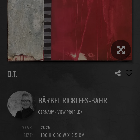
O.T.
BÄRBEL RICKLEFS-BAHR
GERMANY •
VIEW PROFILE >
YEAR:
2025
SIZE:
100 H X 80 W X 5.5 CM