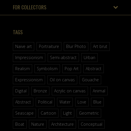
FOR COLLECTORS
TAGS
Naive art
Portraiture
Blur Photo
Art brut
Impressionism
Semi-abstract
Urban
Realism
Symbolism
Pop Art
Abstract
Expressionism
Oil on canvas
Gouache
Digital
Bronze
Acrylic on canvas
Animal
Abstract
Political
Water
Love
Blue
Seascape
Cartoon
Light
Geometric
Boat
Nature
Architecture
Conceptual