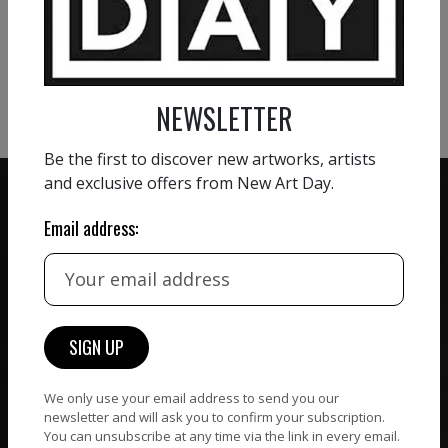
VIEW MORE PHOTOGRAPHY
VIEW MORE SCULPTURE
NEWSLETTER
Be the first to discover new artworks, artists
and exclusive offers from New Art Day.
Email address:
ZERO COMMISSION
HAND-PICKED ARTISTS
We believe in artists
receiving the full value of
All artists featured on
their work. We take ZERO
NAD are carefully hand-
commission on sales.
picked by our curation
team, for highest quality.
We only use your email address to send you our
newsletter and will ask you to confirm your subscription.
You can unsubscribe at any time via the link in every email.