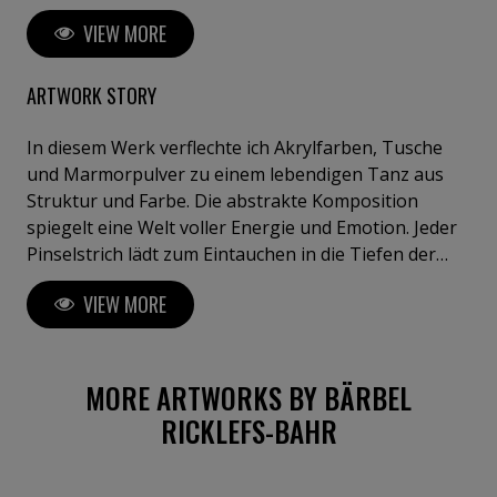
Farbkompositionen und gegenständlichen
VIEW MORE
Elementen. Die sinnlich-ästhetisch anregenden
Werke entstehen in einem Zusammenspiel von
spontanen Experimenten, gepaart mit Erfahrung
ARTWORK STORY
und fundiertem Wissen um die Wirkung der
eingesetzten Techniken und Materialien. Ihre
In diesem Werk verflechte ich Akrylfarben, Tusche
Arbeiten wurden in Deutschland und europäischem
und Marmorpulver zu einem lebendigen Tanz aus
Ausland wie Spanien, Italien, Dänemark, Holland
Struktur und Farbe. Die abstrakte Komposition
Schweiz und Österreich und den USA angekauft.
spiegelt eine Welt voller Energie und Emotion. Jeder
Pinselstrich lädt zum Eintauchen in die Tiefen der
Vorstellungskraft ein. Das Rot pulsiert mit
VIEW MORE
Leidenschaft, während das Grau mit seiner Textur
Bodenständigkeit vermittelt. Es ist ein emotionales
Kaleidoskop, das in jedem Raum eine fesselnde
Präsenz entfaltet.
MORE ARTWORKS BY BÄRBEL
RICKLEFS-BAHR