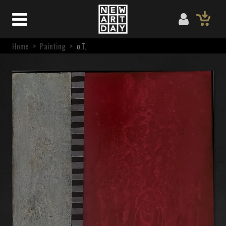
Home
>
Painting
>
o.T.