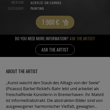
MEDIUM:
ACRYLIC ON CANVAS
CATEGORY:
PAINTING
1 900
€
DO YOU NEED MORE INFORMATION?
ASK THE ARTIST!
ASK THE ARTIST
ABOUT THE ARTIST
„Kunst wäscht den Staub des Alltags von der Seele“
(Picasso) Bärbel Ricklefs-Bahr lebt und arbeitet als
freischaffende Künstlerin in Bremerhaven. Ihr Malstil
ist informell/abstrakt. Die abstrakten Bilder sind von
ausgewogener harmonischer Vielfalt, gewagten