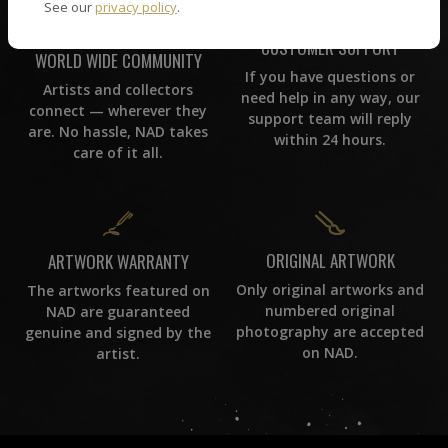
See our
privacy policy
.
CUSTOMER SUPPORT
WORLD WIDE COMMUNITY
If you have questions or
Artists and collectors
need help in any way, our
connect — wherever they
support team will reply
are. No hassle, NAD takes
within 24 hours.
care of it all.
ORIGINAL ARTWORK
ARTWORK WARRANTY
Only original artworks and
The artworks featured on
numbered original
NAD are guaranteed
photography are accepted
genuine and signed by the
on NAD.
artist.